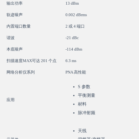
输出功率
13 dBm
轨迹噪声
0.002 dBrms
内置端口数量
2 或 4 端口
谐波
-21 dBc
本底噪声
-114 dBm
扫描速度MAX可达 201 个点
6.3 ms
网络分析仪系列
PNA 高性能
S 参数
平衡测量
应用
材料
脉冲射频
天线